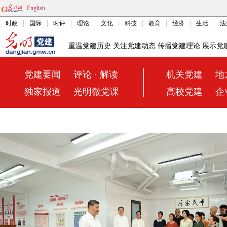
English
时政
国际
时评
理论
文化
科技
教育
经济
生活
法
重温党建历史 关注党建动态 传播党建理论 展示党
党建要闻
评论 · 解读
机关党建
地
独家报道
光明微党课
高校党建
企