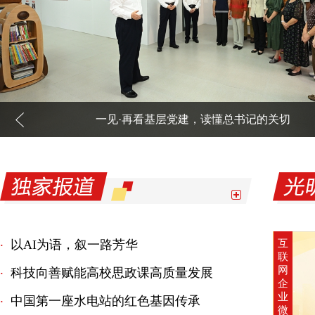
一见·再看基层党建，读懂总书记的关切
以AI为语，叙一路芳华
互
·
联
网
科技向善赋能高校思政课高质量发展
·
企
业
中国第一座水电站的红色基因传承
·
微