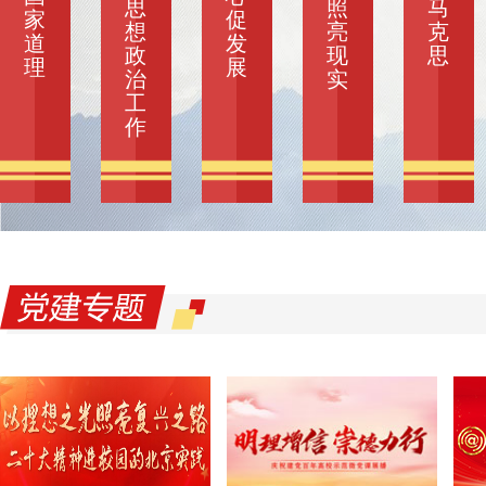
思
照
马
家
促
想
亮
克
道
发
政
现
思
理
展
治
实
工
作