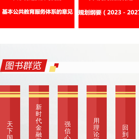
新
时
代
用
天
强
金
理
回
下
信
融
论
到
国
心