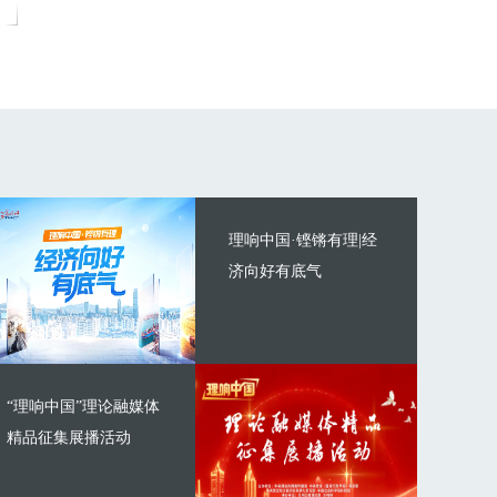
理响中国·铿锵有理|经
济向好有底气
“理响中国”理论融媒体
精品征集展播活动