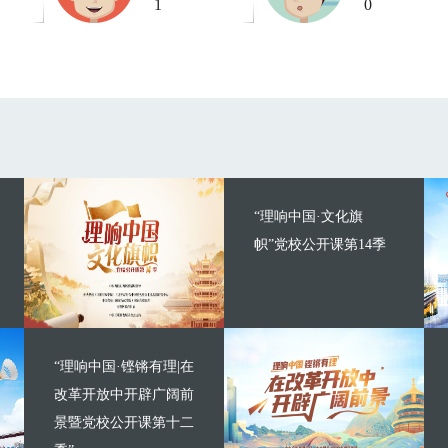
1
0
“理响中国·文化旗
帜”党校公开课第14季
“理响中国·铿锵有理|在
改革开放中开辟广阔前
景暨党校公开课第十二