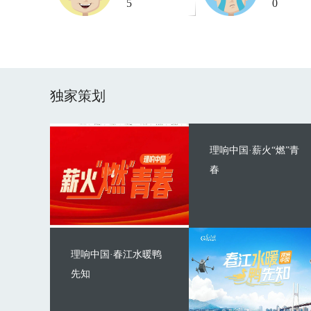
5
0
独家策划
理响中国·薪火“燃”青
春
理响中国·春江水暖鸭
先知