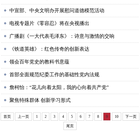
中宣部、中央文明办开展慰问道德模范活动
电视专题片《零容忍》将在央视播出
广播剧《一大代表毛泽东》：诗意与激情的交响
《铁道英雄》：红色传奇的创新表达
领会百年党史的教科书意蕴
首部全面规范纪委工作的基础性党内法规
詹柯怡：“花儿向着太阳，我的心向着共产党”
聚焦特殊群体 创新学习形式
首页
上一页
1
2
3
4
5
6
7
8
9
10
下一页
尾页