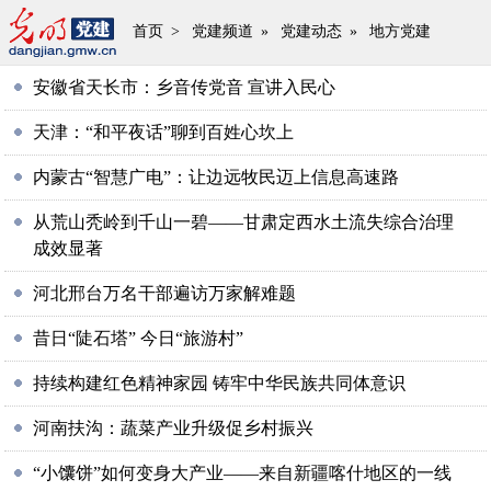
首页
>
党建频道
»
党建动态
»
地方党建
安徽省天长市：乡音传党音 宣讲入民心
天津：“和平夜话”聊到百姓心坎上
内蒙古“智慧广电”：让边远牧民迈上信息高速路
从荒山秃岭到千山一碧——甘肃定西水土流失综合治理
成效显著
河北邢台万名干部遍访万家解难题
昔日“陡石塔” 今日“旅游村”
持续构建红色精神家园 铸牢中华民族共同体意识
河南扶沟：蔬菜产业升级促乡村振兴
“小馕饼”如何变身大产业——来自新疆喀什地区的一线