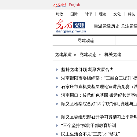
English
时政
国际
时评
理论
文化
科技
重温党建历史 关注党
党建动态
党建频道
»
党建动态
»
机关党建
坚持党建引领 凝聚发展合力
湖南衡阳市委组织部：“三融合三提升”
石家庄市直机关基层理论宣讲员竞赛（
河南周口：传承红色基因 锻造纪检监察
顺义区检察院念好“四字诀”推动党建与
顺义区委组织部召开学习贯彻习近平新
“三个坚持”赋能干部教育培训
民主生活会不见“三态”才“够味”