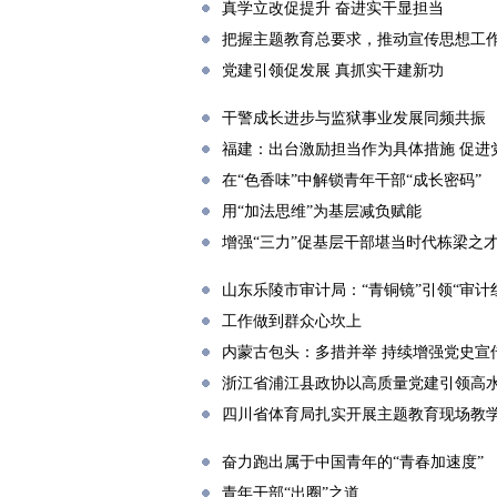
真学立改促提升 奋进实干显担当
把握主题教育总要求，推动宣传思想工
党建引领促发展 真抓实干建新功
干警成长进步与监狱事业发展同频共振
福建：出台激励担当作为具体措施 促进
在“色香味”中解锁青年干部“成长密码”
用“加法思维”为基层减负赋能
增强“三力”促基层干部堪当时代栋梁之
山东乐陵市审计局：“青铜镜”引领“审计
工作做到群众心坎上
内蒙古包头：多措并举 持续增强党史宣
浙江省浦江县政协以高质量党建引领高
四川省体育局扎实开展主题教育现场教
奋力跑出属于中国青年的“青春加速度”
青年干部“出圈”之道