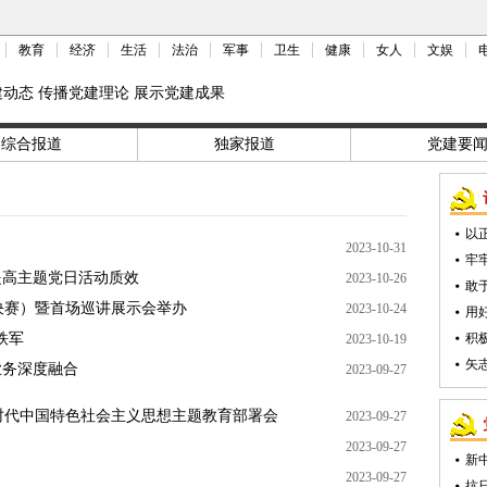
教育
经济
生活
法治
军事
卫生
健康
女人
文娱
建动态 传播党建理论 展示党建成果
综合报道
独家报道
党建要
以
2023-10-31
牢
提高主题党日活动质效
2023-10-26
敢
决赛）暨首场巡讲展示会举办
2023-10-24
用
铁军
积
2023-10-19
矢
业务深度融合
2023-09-27
时代中国特色社会主义思想主题教育部署会
2023-09-27
2023-09-27
新
2023-09-27
抗