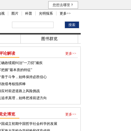
您想去哪里？
电视
图片
科普
光明报系
更多>>
闻
图书群览
评论解读
更多>>
正确政绩观纠治“一刀切”顽疾
牢把握“最本质的特征”
于善于斗争，始终保持必胜信心
好政绩考核指挥棒
极应对前进道路上风险挑战
志追求真理，始终把准前进方向
党史博览
更多>>
中国成立初期中国哲学社会科学的发展
日军政大学的办学经验和优良传统