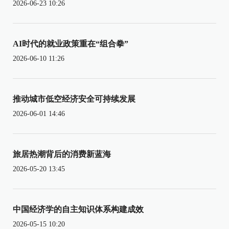
2026-06-23 10:26
AI时代的就业政策重在“组合拳”
2026-06-10 11:26
推动城市低空经济安全可持续发展
2026-06-01 14:46
旅居热潮背后的消费新蓝海
2026-05-20 13:45
中国经济学的自主知识体系构建成效
2026-05-15 10:20