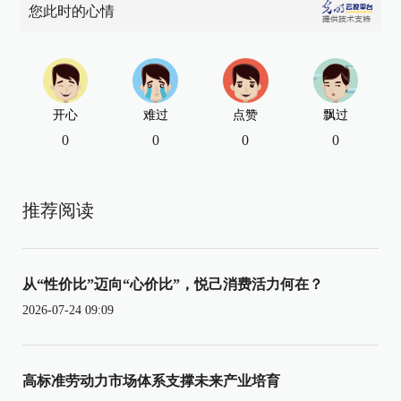
您此时的心情
开心
难过
点赞
飘过
0
0
0
0
推荐阅读
从“性价比”迈向“心价比”，悦己消费活力何在？
2026-07-24 09:09
高标准劳动力市场体系支撑未来产业培育