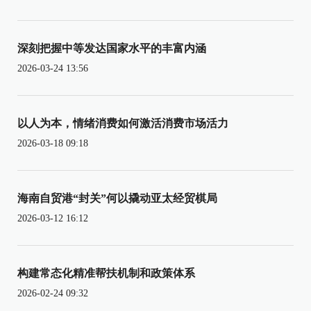
深刻把握中等发达国家水平的丰富内涵
2026-03-24 13:56
以人为本，情绪消费如何激活消费市场活力
2026-03-18 09:18
海南自贸港“封关”何以撬动亚太经贸棋局
2026-03-12 16:12
构建常态化精准帮扶机制和政策体系
2026-02-24 09:32