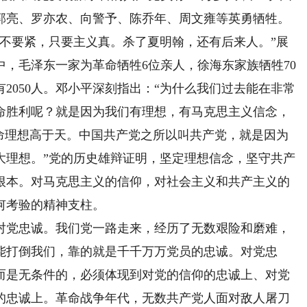
郭亮、罗亦农、向警予、陈乔年、周文雍等英勇牺牲。
头不要紧，只要主义真。杀了夏明翰，还有后来人。”展
，毛泽东一家为革命牺牲6位亲人，徐海东家族牺牲70
2050人。邓小平深刻指出：“为什么我们过去能在非常
命胜利呢？就是因为我们有理想，有马克思主义信念，
革命理想高于天。中国共产党之所以叫共产党，就是因为
大理想。”党的历史雄辩证明，坚定理想信念，坚守共产
根本。对马克思主义的信仰，对社会主义和共产主义的
何考验的精神支柱。
党忠诚。我们党一路走来，经历了无数艰险和磨难，
能打倒我们，靠的就是千千万万党员的忠诚。对党忠
而是无条件的，必须体现到对党的信仰的忠诚上、对党
的忠诚上。革命战争年代，无数共产党人面对敌人屠刀