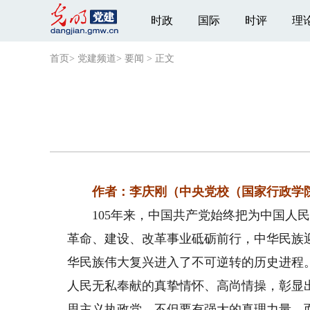
时政
国际
时评
理
首页
>
党建频道
>
要闻
>
正文
作者：李庆刚（中央党校（国家行政学
105年来，中国共产党始终把为中国人民
革命、建设、改革事业砥砺前行，中华民族
华民族伟大复兴进入了不可逆转的历史进程
人民无私奉献的真挚情怀、高尚情操，彰显
思主义执政党，不但要有强大的真理力量，