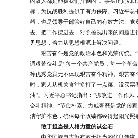
的敌人都是能被我们打倒的”。事实正是如
标，为抗战胜利提供了有力保障。习近平总
器，也是领导干部管好自己的有效方法。党
去、把工作摆进去，对照检视出来的问题进
见思想，着力从思想根源上解决问题。
艰苦奋斗是党的政治本色和光荣传统。“艰
调艰苦奋斗是“每一个共产党员，每一个革
等优秀党员无不体现艰苦奋斗精神。艰苦奋
时，家人从机关食堂多打了一点菜、没买票
油”。习近平总书记指出：“抓改进工作作
奋斗精神。”节俭朴素、力戒奢靡是党的传
洁守护本色，确保每个政绩都经得起阳光照
敢于担当是人格力量的试金石
中华民族自古就有敢于担当的优良传统，