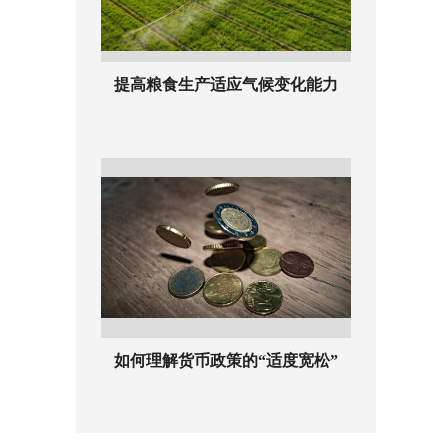
提高粮食生产适应气候变化能力
如何理解货币政策的“适度宽松”