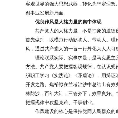
客观世界的强大思想武器，转化为坚定理想
创事业发展新局面。
优良作风是人格力量的集中体现
共产党人的人格力量，不是抽象的道德说
首先做到，以模范行动影响人、带动人。理
风，通过共产党人的一言一行外化为人人可
理论联系实际、实事求是，是马克思主义
方法。共产党人要把握客观规律，在认识规
织职工学习《实践论》《矛盾论》，用辩证
开发之路。焦裕禄在兰考治沙中总结出有效
林防沙，百年大计，三管齐下，效果良好。
把握规律中攻坚克难、干事创业。
作风建设的核心是保持党同人民群众的血