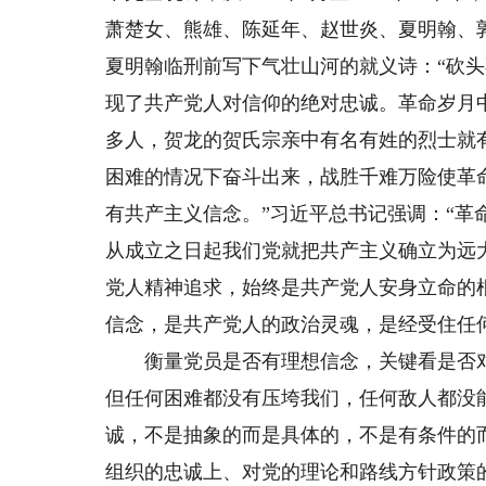
萧楚女、熊雄、陈延年、赵世炎、夏明翰、
夏明翰临刑前写下气壮山河的就义诗：“砍
现了共产党人对信仰的绝对忠诚。革命岁月中
多人，贺龙的贺氏宗亲中有名有姓的烈士就有
困难的情况下奋斗出来，战胜千难万险使革
有共产主义信念。”习近平总书记强调：“
从成立之日起我们党就把共产主义确立为远
党人精神追求，始终是共产党人安身立命的
信念，是共产党人的政治灵魂，是经受住任
衡量党员是否有理想信念，关键看是否对
但任何困难都没有压垮我们，任何敌人都没
诚，不是抽象的而是具体的，不是有条件的
组织的忠诚上、对党的理论和路线方针政策