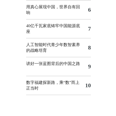
用真心展现中国，世界自有回
6
响
40亿千瓦家底铸牢中国能源底
7
座
人工智能时代青少年数智素养
8
的战略培育
讲好一张蓝图背后的中国之路
9
数字福建探新路，乘“数”而上
10
正当时