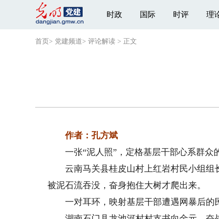
时政
国际
时评
理
首页
>
党建频道
>
评论解读
>
正文
作者：孔方斌
一张“泥人照”，定格基层干部心系群众
云南马关县桂皮山村上红岩村民小组组长田
被泥石流吞没，奋身抱住大树才爬出来。
一对耳环，映射基层干部遭遇网暴后的
湖南石门县龙池河村村支书向金元，奋战