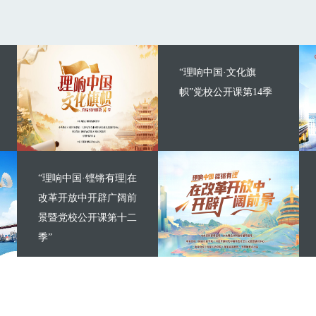
“理响中国·文化旗
帜”党校公开课第14季
“理响中国·铿锵有理|在
改革开放中开辟广阔前
景暨党校公开课第十二
季”