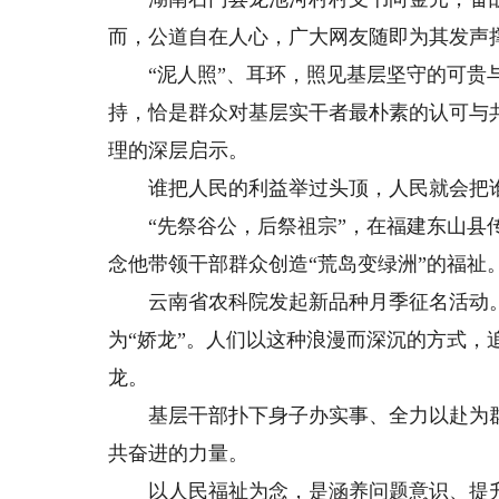
而，公道自在人心，广大网友随即为其发声
“泥人照”、耳环，照见基层坚守的可贵与
持，恰是群众对基层实干者最朴素的认可与
理的深层启示。
谁把人民的利益举过头顶，人民就会把
“先祭谷公，后祭祖宗”，在福建东山县传
念他带领干部群众创造“荒岛变绿洲”的福祉
云南省农科院发起新品种月季征名活动。在
为“娇龙”。人们以这种浪漫而深沉的方式
龙。
基层干部扑下身子办实事、全力以赴为群
共奋进的力量。
以人民福祉为念，是涵养问题意识、提升