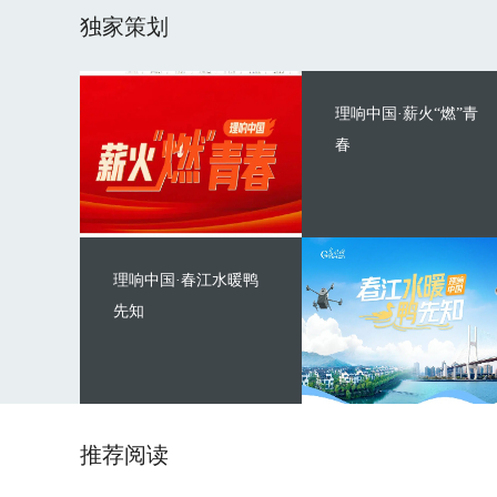
独家策划
理响中国·薪火“燃”青
春
理响中国·春江水暖鸭
先知
推荐阅读