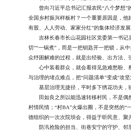
曾向习近平总书记汇报农民“八个梦想”的
全国乡村振兴样板村？一个重要原因是，他始
有股、人人劳动、家家分红”的集体经济发
吉林长春市长山花园社区党委第一书记吴
切”“一锅煮”，而是一把钥匙开一把锁，从中
众纾困解难的过程，就是出经验、出方法、
心中装着群众，就会看得见急难愁盼、察
与治理的堵点难点，把“问题清单”变成“攻坚
基层治理无捷径，平时多下绣花功夫，驰
田如良之所以能迅速转移村民，不是偶然
村情民情；“村BA”火爆出圈，不是突然的
德组织的一次次院坝会，得益于听民意、聚
防汛抢险的担当、街巷安宁的守护、邻里