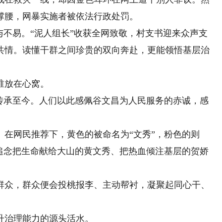
撑腰，网暴实施者被依法行政处罚。
不易。“泥人组长”收获全网致敬，村支书迎来众声支
共情。读懂干群之间珍贵的双向奔赴，更能领悟基层治
谁放在心窝。
承至今。人们以此感佩谷文昌为人民服务的赤诚，感
。
网民推荐下，黄色的被命名为“文秀”，粉色的则
，追念把生命献给大山的黄文秀、把热血倾注基层的贺娇
众，群众便会投桃报李、主动帮衬，凝聚起同心干、
治理能力的源头活水。