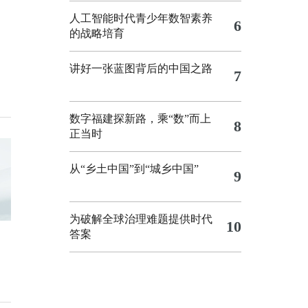
人工智能时代青少年数智素养
6
的战略培育
讲好一张蓝图背后的中国之路
7
数字福建探新路，乘“数”而上
8
正当时
从“乡土中国”到“城乡中国”
9
为破解全球治理难题提供时代
10
答案