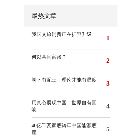
最热文章
我国文旅消费正在扩容升级
1
何以共同富裕？
2
脚下有泥土，理论才能有温度
3
用真心展现中国，世界自有回
4
响
40亿千瓦家底铸牢中国能源底
5
座