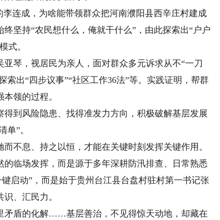
李连成，为啥能带领群众把河南濮阳县西辛庄村建成
终坚持“农民想什么，俺就干什么”，由此探索出“户户
展模式。
亚琴，视居民为亲人，面对群众多元诉求从不“一刀
探索出“四步议事”“社区工作36法”等。实践证明，帮群
强本领的过程。
得到风险隐患、找得准发力方向，积极破解基层发展
清单”。
而不息、持之以恒，才能在关键时刻发挥关键作用。
的临场发挥，而是源于多年深耕防汛排查、日常熟悉
“一键启动”，而是始于贵州台江县台盘村驻村第一书记张
共识、汇民力。
矛盾的化解……基层善治，不见得惊天动地，却藏在