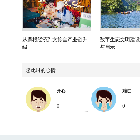
从票根经济到文旅全产业链升
数字生态文明建设
级
与启示
您此时的心情
开心
难过
0
0