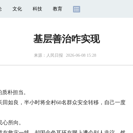
论
文化
科技
教育
基层善治咋实现
来源：
人民日报
2026-06-08 15:28
的质朴担当。
如良，半小时将全村60名群众安全转移，自己一度
民心所向。
在救灾一线，却因金色耳环在网上遭个别人非议。然