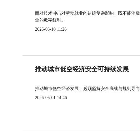
面对技术冲击对劳动就业的错综复杂影响，既不能消极
业的数字红利。
2026-06-10 11:26
推动城市低空经济安全可持续发展
推动城市低空经济发展，必须坚持安全底线与规则导向
2026-06-01 14:46