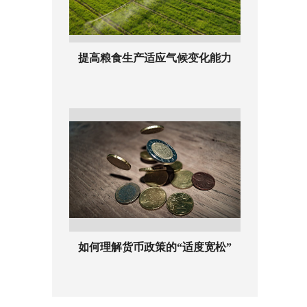
提高粮食生产适应气候变化能力
如何理解货币政策的“适度宽松”