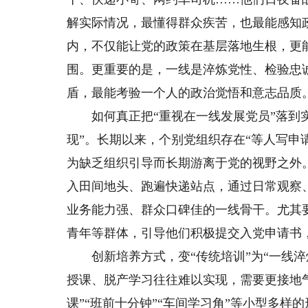
解实际情况，最懂得群众疾苦，也最能感知政
内，不仅能让党的政策在基层落地生根，更
围。更重要的是，一线是淬炼党性、检验忠诚
盾，最能考验一个人的政治觉悟和意志品质
如何真正把“重视在一线发展党员”落到实
现”。长期以来，个别党组织存在“等人写申
为缺乏组织引导而长期游离于党的视野之外
入田间地头、跑遍快递站点，通过日常观察
业务能力强、群众口碑佳的一线骨干。尤其
青年等群体，引导他们积极提交入党申请书
创新培养方式，变“传统培训”为“一线淬
授课、脱产学习往往难以实现，需要更接地
课”“班前十分钟”“车间学习角”等小型多