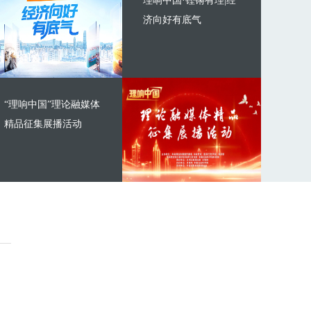
理响中国·铿锵有理|经
济向好有底气
“理响中国”理论融媒体
精品征集展播活动