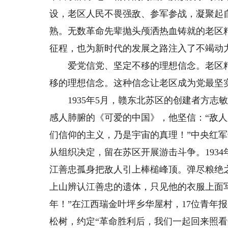
设，老区人民不畏强敌、参军参战，凝聚起
熟。无数革命先辈抛头颅洒热血铸就的老区
征程，也为新时代的发展之路注入了不竭动
爱党信党、坚定不移的理想信念。老区精
移的理想信念。这种信念让老区成为党最坚
1935年5月，赣东北苏区的创建者方志
感人肺腑的《可爱的中国》，他坚信：“敌
们信仰的主义，乃是宇宙的真理！”中央红
从组织决定，留在苏区开展游击斗争。193
江善忠孤身把敌人引上棒槌峰顶。弹尽粮绝
上山辨认江善忠的遗体，只见他的衣服上面
年！”在江西瑞金叶坪乡华屋村，17位青年
松树，约定“革命胜利后，我们一起回来照