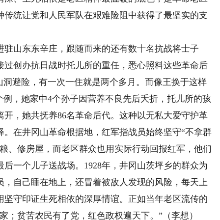
种传统让党和人民军队在艰难险阻中获得了最坚实的支
进驻山东东辛庄，跟随而来的还有数十名抗战将士子
接过创办抗日战时托儿所的重任，悉心照料这些革命后
进山洞避险，有一次一住就是两个多月。而像王换于这样
个例，她家中4个孙子因营养不良先后夭折，托儿所的孩
子离开，她共抚养86名革命后代。这种以无私大爱守护革
释。在井冈山革命根据地，红军指战员始终坚守“不拿群
挑粮、修房屋，而老区群众也用实际行动回报红军，他们
后一个儿子送战场。1928年，井冈山茨坪乡的群众为
员，自己睡在地上，还冒着被敌人发现的风险，每天上
用坚守印证生死相依的深厚情谊。正如当年老区流传的
家；贫苦农民有了党，红色政权遍天下。”（李想）