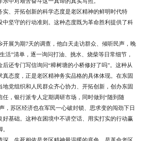
作乐中对艰苦奋斗这一真谛的真实写照。
实、开拓创新的科学态度是老区精神的鲜明时代特
设中坚守的行动准则。这种态度既为革命胜利提供了科
乡开展为期7天的调查，他白天走访群众、倾听民声，晚
众生活”清单，逐一询问打油、挑水、烧柴等日常细节，
金后还专门写信询问“樟树塘的小桥修好了吗”。这种从
求真态度，正是老区精神务实品格的具体体现。在东固
当地党组织和人民群众齐心协力、开拓创新，创办东固
信任，银行派专人定期调研市场，同时做到“随到随
名声，苏区经济也在军民一心破封锁、思求变的闯劲下日
良好基础。这种在困境中不讲空话、用实打实的行动赢
脚。
深、生死相依是老区精神最温暖的底色，是革命老区