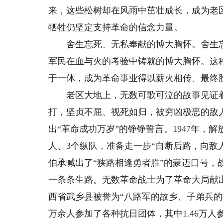
来，这些松树却在风雨中茁壮成长，成为老
牺牲仍坚定支持革命的信念力量。
舍生忘死、无私奉献的博大胸怀。舍生忘
军民在血与火的考验中铸就的博大胸怀。这
于一体，成为革命事业得以薪火相传、最终
老区大地上，无数可歌可泣的故事见证着
打，坚贞不屈、视死如归，被穷凶极恶的敌
出“革命成功万岁”的铮铮誓言。1947年，
人、3个纵队，准备走一步“自断后路，向敌
伯承喊出了“狭路相逢勇者胜”的豪迈口号
一条条生路。无数革命战士为了革命大局献
西省武乡县被誉为“八路军的故乡、子弟兵的
万余人参加了各种抗日团体，其中1.46万人