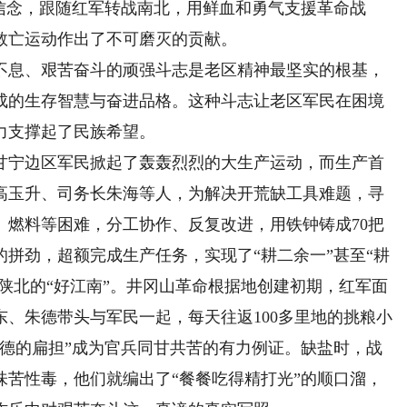
信念，跟随红军转战南北，用鲜血和勇气支援革命战
救亡运动作出了不可磨灭的贡献。
息、艰苦奋斗的顽强斗志是老区精神最坚实的根基，
成的生存智慧与奋进品格。这种斗志让老区军民在困境
力支撑起了民族希望。
宁边区军民掀起了轰轰烈烈的大生产运动，而生产首
高玉升、司务长朱海等人，为解决开荒缺工具难题，寻
、燃料等困难，分工协作、反复改进，用铁钟铸成70把
拼劲，超额完成生产任务，实现了“耕二余一”甚至“耕
了陕北的“好江南”。井冈山革命根据地创建初期，红军面
、朱德带头与军民一起，每天往返100多里地的挑粮小
朱德的扁担”成为官兵同甘共苦的有力例证。缺盐时，战
味苦性毒，他们就编出了“餐餐吃得精打光”的顺口溜，