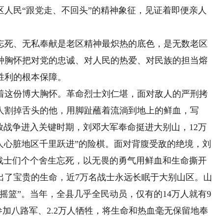
区人民“跟党走、不回头”的精神象征，见证着即便亲人
死、无私奉献是老区精神最炽热的底色，是无数老区
种胸怀把对党的忠诚、对人民的热爱、对民族的担当熔
胜利的根本保障。
这份博大胸怀。革命烈士刘仁堪，面对敌人的严刑拷
人割掉舌头的他，用脚趾蘸着流淌到地上的鲜血，写
解放战争进入关键时期，刘邓大军奉命挺进大别山，12万
人心脏地区千里跃进”的险棋。面对背腹受敌的绝境，刘
，战士们个个舍生忘死，以无畏的勇气用鲜血和生命撕开
出了宝贵的生命，近7万名战士永远长眠于大别山区。山
摇篮”。当年，全县几乎全民动员，仅有的14万人就有9
参加八路军、2.2万人牺牲，将生命和热血毫无保留地奉