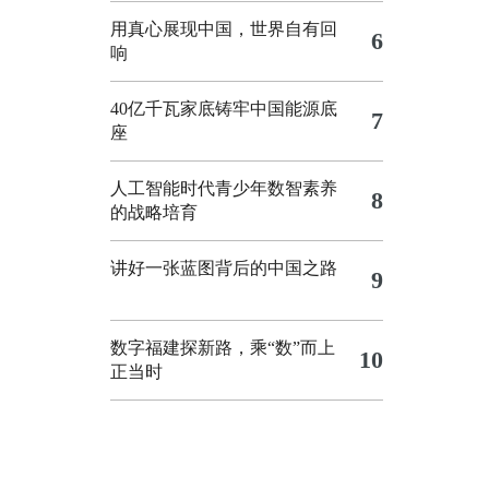
用真心展现中国，世界自有回
6
响
40亿千瓦家底铸牢中国能源底
7
座
人工智能时代青少年数智素养
8
的战略培育
讲好一张蓝图背后的中国之路
9
数字福建探新路，乘“数”而上
10
正当时