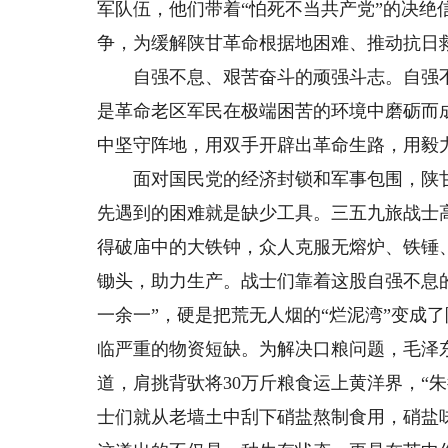
军队伍，他们带着“怕死不当共产党”的决绝
争，为缓解陕甘革命根据地困难、推动抗日
自强不息、艰苦奋斗的顽强斗志。自强不
是革命老区军民在极端困苦的环境中磨砺而
中坚守阵地，用双手开辟出革命生路，用毅
面对国民党的经济封锁和军事包围，陕甘
先遇到的困难就是缺少工具。三五九旅战士
得破庙中的大铁钟，众人克服无熔炉、铁锤
锄头，助力生产。战士们靠着这股自强不息的
一余一”，硬是把荒无人烟的“烂泥湾”变成
临严重的物资短缺。为解决口粮问题，毛泽东
道，肩挑背驮将30万斤粮食运上黄洋界，“
士们就从老墙土中刮下硝盐熬制食用，硝盐