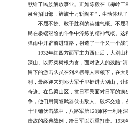
献给了民族解放事业。正如陈毅在《梅岭三
泉台招旧部，旌旗十万斩阎罗”，生动体现
不屈不挠、敢于胜利的英雄气概。不屈不
民在极端艰险的斗争中淬炼的精神气概。这
弹雨中开辟前进道路，创造了一个又一个战
1932年红四方面军主力西征后，大别山
深山、以野菜树根为食，面对敌人的残酷“清
留下的游击队员在刘名榜等人带领下，在大
利，最终迎来刘邓大军千里挺进大别山，让红
奇迹。在吕梁山区，抗日军民面对日军的疯狂
争，他们用简陋武器伏击敌人、破坏交通，
十里铺伏击战中，八路军第120师将士利用
击敌的经典战例，给日军以沉重打击。1936