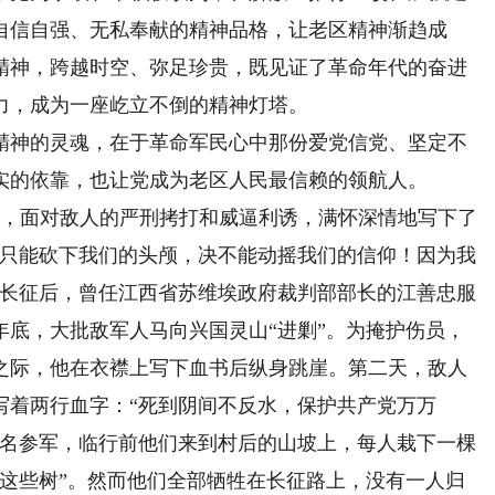
自信自强、无私奉献的精神品格，让老区精神渐趋成
精神，跨越时空、弥足珍贵，既见证了革命年代的奋进
力，成为一座屹立不倒的精神灯塔。
神的灵魂，在于革命军民心中那份爱党信党、坚定不
实的依靠，也让党成为老区人民最信赖的领航人。
敏，面对敌人的严刑拷打和威逼利诱，满怀深情地写下了
人只能砍下我们的头颅，决不能动摇我们的信仰！因为我
军长征后，曾任江西省苏维埃政府裁判部部长的江善忠服
4年底，大批敌军人马向兴国灵山“进剿”。为掩护伤员，
之际，他在衣襟上写下血书后纵身跳崖。第二天，敌人
写着两行血字：“死到阴间不反水，保护共产党万万
报名参军，临行前他们来到村后的山坡上，每人栽下一棵
看这些树”。然而他们全部牺牲在长征路上，没有一人归