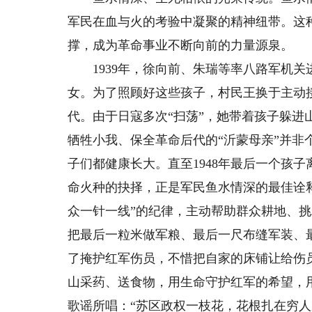
军民在血与火的考验中凝聚的精神纽带。这
撑，成为革命事业不断向前的力量源泉。
1939年，徐向前、朱瑞等率八路军机关
女。为了照顾好这些孩子，村民王换于主动
代。由于日寇多次“扫荡”，她带着孩子躲
牺牲小我、保全革命后代的“沂蒙母亲”并非
子们都健康长大。直至1948年最后一个孩
命火种的抉择，正是军民鱼水情深的最佳诠
众一针一线”的纪律，主动帮助群众耕地、
把最后一粒米做军粮、最后一尺布缝军装、最
了掩护红军伤员，不惜把自家的床铺让给伤
山采药、送食物，用生命守护红军的希望，
歌谣所唱：“苏区政权一枝花，花根扎在穷人