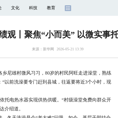
论
文化
科技
教育
绩观丨聚焦“小而美” 以微实事
来源：
新华网
2026-05-21 13:39
洛乡尼雄村微风习习，80岁的村民阿旺走进澡堂，熟练
：“以前洗澡要专门赶到县城，往返要将近3个小时，现
，依托电热水器实现供热供暖。“村级澡堂免费向群众开
才达介绍道。
冬天洗澡是个“老大难”问题。如今，基层干部结合