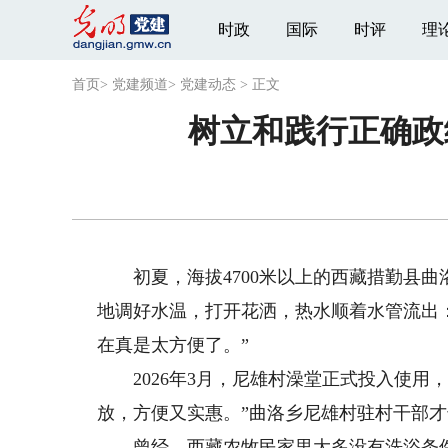
时政
国际
时评
理
首页
>
党建频道
>
党建动态
>
正文
树立和践行正确政
初夏，海拔4700米以上的西藏措勤县曲
地调好水温，打开花洒，热水顺着水管流出
在真是太方便了。”
2026年3月，尼雄村澡堂正式投入使用
放，方便又实惠。”曲洛乡尼雄村驻村干部
曾经，西藏农牧民家里大多没有洗浴条件，