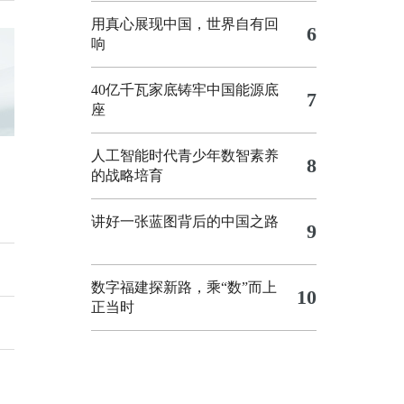
用真心展现中国，世界自有回
6
响
40亿千瓦家底铸牢中国能源底
7
座
人工智能时代青少年数智素养
8
的战略培育
讲好一张蓝图背后的中国之路
9
数字福建探新路，乘“数”而上
10
正当时