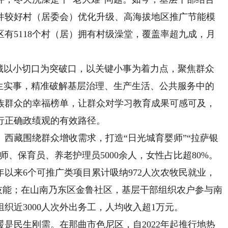
件较好村（居委会）优化升级、高海拔地区推广节能模
有5118个村（居）拥有村级澡堂，覆盖率超九成，月
以小切口为突破口，以关键小事为着力点，聚焦群众
民生实事，精准破解基层治理、生产生活、公共服务中的
族群众的幸福榜单，让群众对学习教育成果可感可及，
行正确政绩观的有效路径。
藏围绕群众增收需求，打造“日光城育婴师”“拉萨银
、保育员、养老护理员5000余人，女性占比超80%。
以来6个可推广类项目累计吸纳972人次农牧民就业，
动技能；在山南乃东区金鲁社区，基层干部组织农户参与南
织近3000人次外出务工，人均收入超1万元。
民生刚需。在那曲市色尼区，自2022年起推行地热