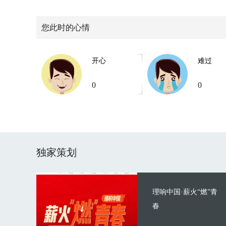
您此时的心情
开心
难过
0
0
独家策划
理响中国·薪火“燃”青
春