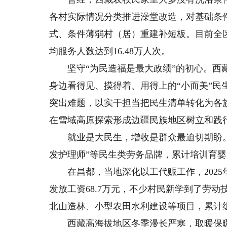
各村实际情况分类推进澡堂改造，对基础条
式、条件薄弱村（居）重建补短板。目前全区
均服务人数达到16.48万人次。
坚守“为民造福是最大政绩”的初心。西藏
身边看得见、摸得着、用得上的“小而美”
突出难题，以实干担当把民生清单转化为各
在雪域高原探索形成边疆民族地区树立和践
就业是大民生，增收是群众最迫切期盼。西
发护理师”等民生类劳务品牌，累计培训育婴师
在昌都，当地深化以工代赈工作，2025年
发放工资68.7万元，不少村民新学到了劳
北山造林、小型农田水利建设等项目，累计组
西藏高海拔地区冬季漫长严寒，取暖保暖是