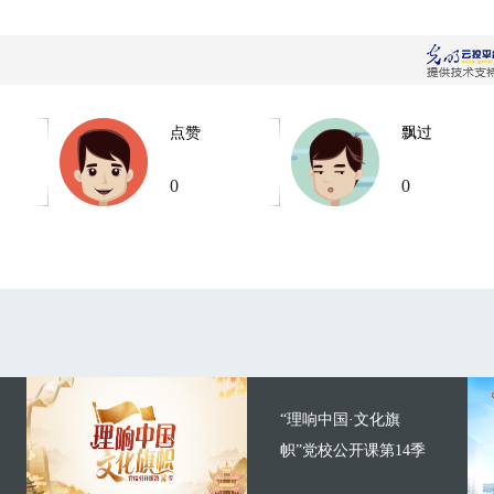
点赞
飘过
0
0
“理响中国·文化旗
帜”党校公开课第14季