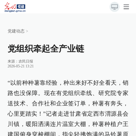
党建动态
>
党组织牵起全产业链
来源：
农民日报
2026-05-21 13:21
“以前种种薯靠经验，种出来好不好全看天，销
路也没保障。现在有党组织牵线、研究院专家
送技术、合作社和企业签订单，种薯有奔头，
心里更踏实！”记者走进甘肃省定西市渭源县会
川镇，暖阳洒满连片温室大棚，种薯种植户王
建国俯身穿梭棚间，指尖轻拂饱满的马铃薯原