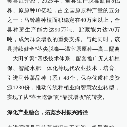
樊喜红介绍，2025年，全县生产脱毒瓶苗8亿
株、原原种10亿粒，占全国原原种产量的五分
之一；马铃薯种植面积稳定在40万亩以上，全
县种薯生产能力达90万吨、贮藏能力达70万
吨，成为群众增收的重要支撑。与此同时，该
县持续健全“茎尖脱毒—温室原原种—高山隔离
—大田扩繁”四级技术体系，配套推广无人机植
保、智能水肥一体化等现代农业技术，培育、
引进马铃薯品种（系）48个，保存优质种质资
源1230份，推动传统种植业向智慧农业转型，
实现了从“靠天吃饭”向“靠技增收”的转变。
深化产业融合，拓宽乡村振兴路径