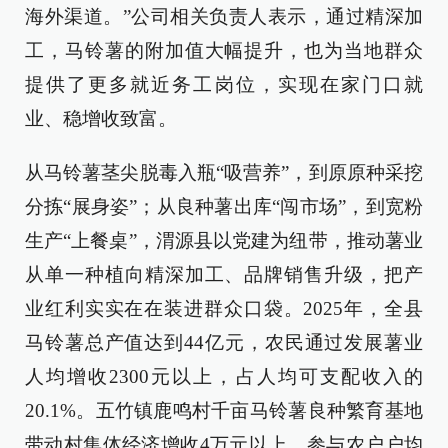
海外渠道。”公司相关负责人表示，通过精深加
工，马铃薯的附加值大幅提升，也为当地群众
提供了更多就近务工岗位，实现在家门口就
业、稳增收致富。
从马铃薯茎尖脱毒入瓶“吸营养”，到原原种采挖
分拣“展身姿”；从良种薯出库“闯市场”，到宽粉
生产“上餐桌”，渭源县以党建为纽带，推动薯业
从单一种植向精深加工、品牌销售升级，把产
业红利实实在在装进群众口袋。2025年，全县
马铃薯总产值达到44亿元，农民通过发展薯业
人均增收2300元以上，占人均可支配收入的
20.1%。五竹镇鹿鸣村千亩马铃薯良种繁育基地
带动村集体经济增收4万元以上，参与农户户均