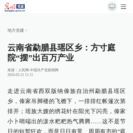
地方党建
>
云南省勐腊县瑶区乡：方寸庭
院“摆”出百万产业
来源：
人民网-中国共产党新闻网
2026-05-21 11:15
走进云南省西双版纳傣族自治州勐腊县瑶区
乡，傣家吊脚楼的飞檐下，一排排红帐篷次第
排开；瑶族大嫂的绣花针在阳光下闪亮，傣家
小卜哨端出的泼水粑粑热气腾腾……这不是节
日的短暂狂欢，而是日日有景、周周有市的“庭