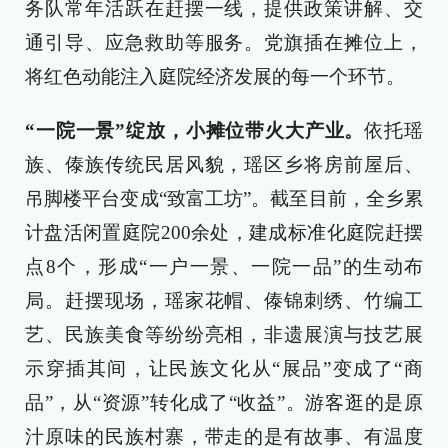
务队常年活跃在赶摆一线，提供政策讲解、交
通引导、应急救助等服务。党旗插在摊位上，
将红色动能注入庭院经济发展的每一个环节。
“一院一景”绽放，小摊位带火大产业。
依托瑶
族、傣族传统民居风貌，瑶区乡将房前屋后、
吊脚楼平台变成“致富工坊”。截至目前，全乡累
计盘活闲置庭院200余处，建成标准化庭院赶摆
点8个，形成“一户一景、一院一品”的生动布
局。赶摆现场，瑶家花帽、傣锦刺绣、竹编工
艺、民族美食等纷纷亮相，非遗展演与技艺展
示穿插其间，让民族文化从“展品”变成了“商
品”，从“资源”转化成了“收益”。游客逛的是原
汁原味的民族村寨，带走的是有故事、有温度