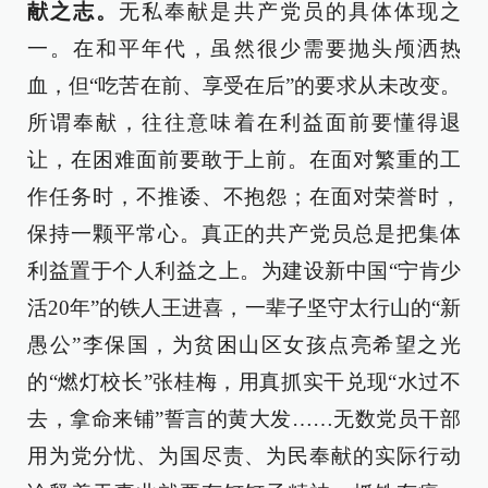
献之志。
无私奉献是共产党员的具体体现之
一。在和平年代，虽然很少需要抛头颅洒热
血，但“吃苦在前、享受在后”的要求从未改变。
所谓奉献，往往意味着在利益面前要懂得退
让，在困难面前要敢于上前。在面对繁重的工
作任务时，不推诿、不抱怨；在面对荣誉时，
保持一颗平常心。真正的共产党员总是把集体
利益置于个人利益之上。为建设新中国“宁肯少
活20年”的铁人王进喜，一辈子坚守太行山的“新
愚公”李保国，为贫困山区女孩点亮希望之光
的“燃灯校长”张桂梅，用真抓实干兑现“水过不
去，拿命来铺”誓言的黄大发……无数党员干部
用为党分忧、为国尽责、为民奉献的实际行动