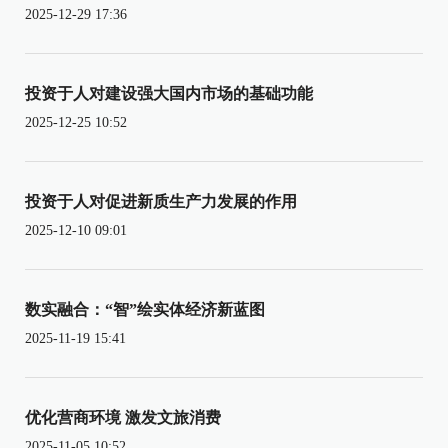
2025-12-29 17:36
投资于人对建设强大国内市场的基础功能
2025-12-25 10:52
投资于人对促进新质生产力发展的作用
2025-12-10 09:01
数实融合：“智”绘实体经济新蓝图
2025-11-19 15:41
优化营商环境 激发文旅消费
2025-11-05 10:52