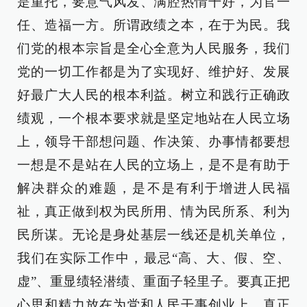
是重托，要意气风发、满腔热情干好，为官一
任、造福一方。所谓政绩之本，在于为民。我
们党的根本宗旨是全心全意为人民服务，我们
党的一切工作都是为了实现好、维护好、发展
好最广大人民的根本利益。树立和践行正确政
绩观，一个根本要求就是坚定地站在人民立场
上，领导干部想问题、作决策、办事情都要想
一想是不是站在人民的立场上，是不是有助于
解决群众的难题，是不是有利于增进人民福
祉，真正做到权为民所用、情为民所系、利为
民所谋。无论是身处基层一线还是机关单位，
我们在实际工作中，最忌“高、大、假、空、
虚”、重显绩轻潜绩、重面子轻里子。要真正把
心思和精力放在为党和人民干事创业上，真正