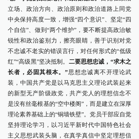
立场、政治方向、政治原则和政治道路上同党
中央保持高度一致，增强“四个意识”、坚定“四
个自信”、做到“两个维护”，要不断提高政治敏
锐性和政治鉴别力，擦亮眼睛，善于识别对党
不忠诚不老实的错误言行，对任何形式的“低级
红”“高级黑”坚决抵制。
二要思想忠诚，“求木之
长者，必固其根本。”
思想忠诚离不开理论武
装，中国共产党是以马克思主义理论武装起来
的新型无产阶级政党，共产党人的理想信念不
是没有丝毫根基的“空中楼阁”，而是建立在深厚
理论素养基础上的“铜墙铁壁”。党员干部应自觉
坚持理论学习，以习近平新时代中国特色社会
主义思想武装头脑，在真学真信中坚定理想信