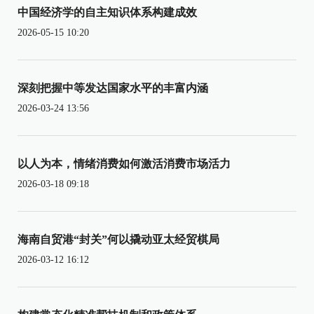
中国经济学的自主知识体系构建成效
2026-05-15 10:20
深刻把握中等发达国家水平的丰富内涵
2026-03-24 13:56
以人为本，情绪消费如何激活消费市场活力
2026-03-18 09:18
海南自贸港“封关”何以撬动亚太经贸棋局
2026-03-12 16:12