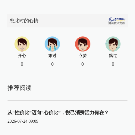
您此时的心情
开心
难过
点赞
飘过
0
0
0
0
推荐阅读
从“性价比”迈向“心价比”，悦己消费活力何在？
2026-07-24 09:09