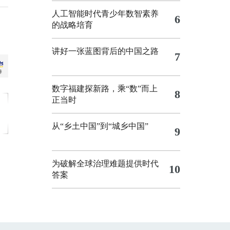
人工智能时代青少年数智素养
6
的战略培育
讲好一张蓝图背后的中国之路
7
数字福建探新路，乘“数”而上
8
正当时
从“乡土中国”到“城乡中国”
9
为破解全球治理难题提供时代
10
答案