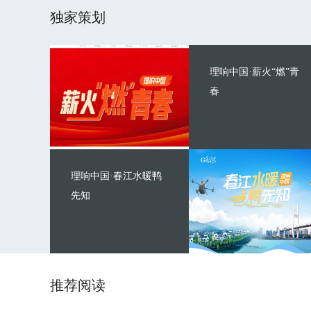
独家策划
理响中国·薪火“燃”青
春
理响中国·春江水暖鸭
先知
推荐阅读