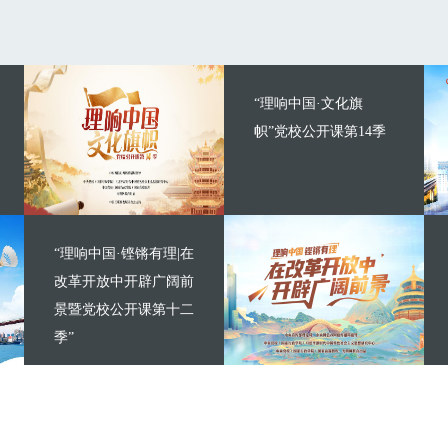
“理响中国·文化旗
帜”党校公开课第14季
“理响中国·铿锵有理|在
改革开放中开辟广阔前
景暨党校公开课第十二
季”