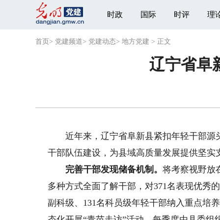
时政
国际
时评
理
首页
>
党建频道
>
党建动态
>
地方党建
>
正文
辽宁省阜
近年来，辽宁省阜新县紧扣年轻干部源头
干部队伍建设，为县域高质量发展提供坚实
完善干部发现储备机制。
将考察视野放
多种方式全面了解干部，对371名表现优秀
副科级、131名科员级年轻干部纳入重点培
态化开展“青苗走访”活动，每季度由县委组