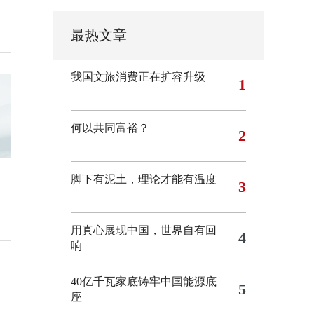
最热文章
我国文旅消费正在扩容升级
1
何以共同富裕？
2
脚下有泥土，理论才能有温度
3
用真心展现中国，世界自有回
4
响
40亿千瓦家底铸牢中国能源底
5
座