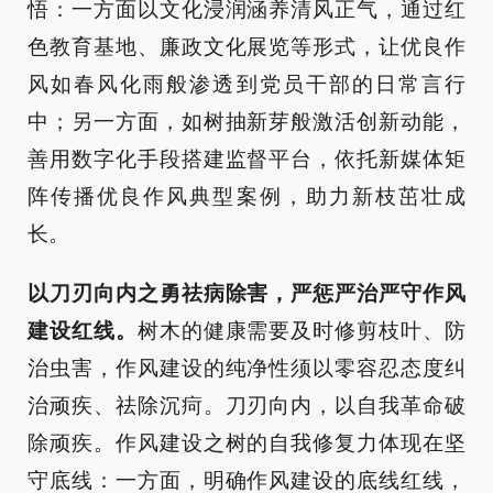
悟：一方面以文化浸润涵养清风正气，通过红
色教育基地、廉政文化展览等形式，让优良作
风如春风化雨般渗透到党员干部的日常言行
中；另一方面，如树抽新芽般激活创新动能，
善用数字化手段搭建监督平台，依托新媒体矩
阵传播优良作风典型案例，助力新枝茁壮成
长。
以刀刃向内之勇祛病除害，严惩严治严守作风
建设红线。
树木的健康需要及时修剪枝叶、防
治虫害，作风建设的纯净性须以零容忍态度纠
治顽疾、祛除沉疴。刀刃向内，以自我革命破
除顽疾。作风建设之树的自我修复力体现在坚
守底线：一方面，明确作风建设的底线红线，