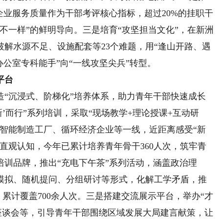
企业服务质量作为干部考评核心指标，超过20%的挂职干
不一样”的鲜明导向。三是培育“攻坚担当文化”，在新洲
破解水源不足、设施配套等23个难题，用“逢山开路、遇
办公室专科能手”向“一线攻坚尖兵”转型。
平台
沉浸式、阶梯化”培养体系，助力青年干部快速成长
’而行”系列培训，采取“现场教学+理论授课+互动研
、智能制造工厂、循环经济企业等一线，近距离感受“新
直观认知，今年已累计培养青年骨干360人次，筑牢青
训品牌，推出“充电下午茶”系列活动，涵盖政治理
模拟、随机提问、分组研讨等形式，化解工学矛盾，推
，累计覆盖700余人次。三是搭建交流展示平台，举办“才
座谈会等，引导青年干部围绕区域发展大局建言献策，让