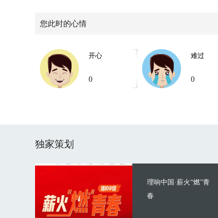
您此时的心情
开心
难过
0
0
独家策划
理响中国·薪火“燃”青
春