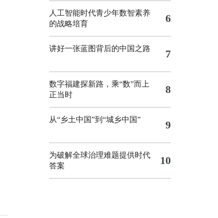
人工智能时代青少年数智素养
6
的战略培育
讲好一张蓝图背后的中国之路
7
数字福建探新路，乘“数”而上
8
正当时
从“乡土中国”到“城乡中国”
9
为破解全球治理难题提供时代
10
答案