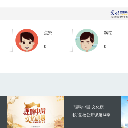
点赞
飘过
0
0
“理响中国·文化旗
帜”党校公开课第14季