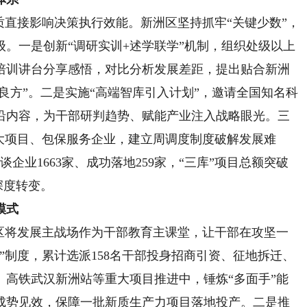
直接影响决策执行效能。新洲区坚持抓牢“关键少数”，
。一是创新“调研实训+述学联学”机制，组织处级以上
培训讲台分享感悟，对比分析发展差距，提出贴合新洲
展良方”。二是实施“高端智库引入计划”，邀请全国知名科
沿内容，为干部研判趋势、赋能产业注入战略眼光。三
大项目、包保服务企业，建立周调度制度破解发展难
谈企业1663家、成功落地259家，“三库”项目总额突破
深度转变。
模式
将发展主战场作为干部教育主课堂，让干部在攻坚一
”制度，累计选派158名干部投身招商引资、征地拆迁、
、高铁武汉新洲站等重大项目推进中，锤炼“多面手”能
作成势见效，保障一批新质生产力项目落地投产。二是推