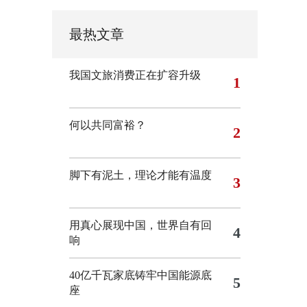
最热文章
我国文旅消费正在扩容升级
1
何以共同富裕？
2
脚下有泥土，理论才能有温度
3
用真心展现中国，世界自有回
4
响
40亿千瓦家底铸牢中国能源底
5
座