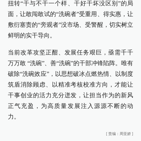
扭转“干与不干一个样、干好干坏没区别”的局
面，让敢闯敢试的“洗碗者”受重用、得实惠，让
敷衍塞责的“旁观者”没市场、受警醒，切实树立
鲜明的实干导向。
当前改革攻坚正酣、发展任务艰巨，亟需千千
万万敢 “洗碗”、善“洗碗”的干部冲锋陷阵。唯有
破除“洗碗效应”，以思想破冰点燃热情、以制度
筑盾消除顾虑、以精准考核校准方向，才能让
干事创业的活力充分迸发，让担当作为的新风
正气充盈，为高质量发展注入源源不断的动
力。
[
责编：周亚娇
]