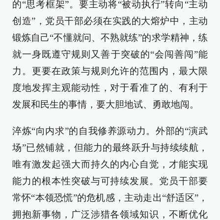
的“思考框架”。要主动将“被动执行”转向“主动
创造”，党员干部必须在实践的大熔炉中，主动
锻炼自己“不懂就问、不熟就练”的求学精神，练
就一身既遵守规则又善于突破的“会闯善闯”能
力。更要在政策与规则允许的范围内，最大限
度地发挥主观能动性，对于看准了的、有利于
发展和民生的事情，要大胆地试、勇敢地闯。
淬炼“向内求”的自我修养源动力。外部的“演武
场”已然铺就，但能力的最终跃升与持续续航，
唯有激发起强大而持久的内心自觉，才能实现
能力的根本性突破与可持续发展。党员干部要
常怀“本领恐慌”的危机感，主动走出“舒适区”，
拥抱新事物，广泛涉猎各领域知识，不断优化