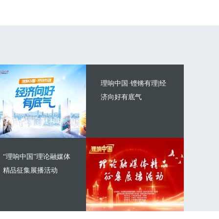
理响中国·铿锵有理|经
济向好有底气
“理响中国”理论融媒体
精品征集展播活动