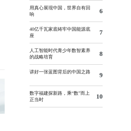
用真心展现中国，世界自有回
6
响
40亿千瓦家底铸牢中国能源底
7
座
人工智能时代青少年数智素养
8
的战略培育
讲好一张蓝图背后的中国之路
9
数字福建探新路，乘“数”而上
10
正当时