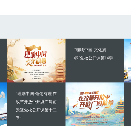
“理响中国·文化旗
帜”党校公开课第14季
“理响中国·铿锵有理|在
改革开放中开辟广阔前
景暨党校公开课第十二
季”