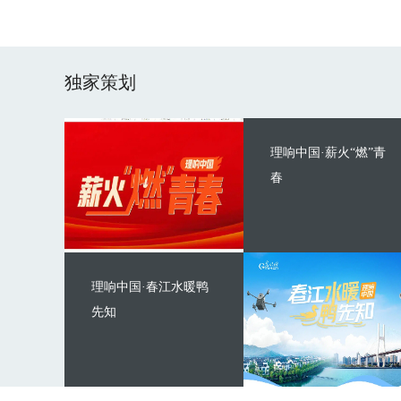
独家策划
理响中国·薪火“燃”青
春
理响中国·春江水暖鸭
先知