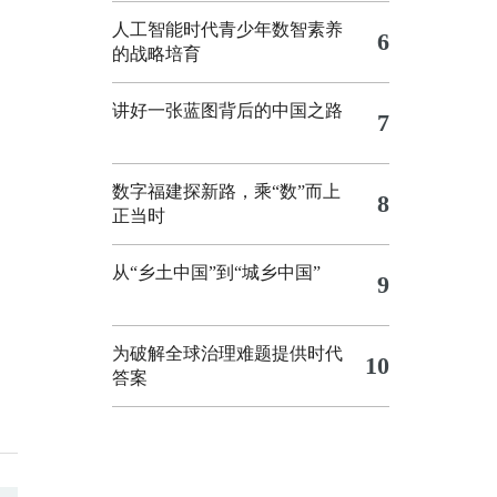
人工智能时代青少年数智素养
6
的战略培育
讲好一张蓝图背后的中国之路
7
数字福建探新路，乘“数”而上
8
正当时
从“乡土中国”到“城乡中国”
9
为破解全球治理难题提供时代
10
答案