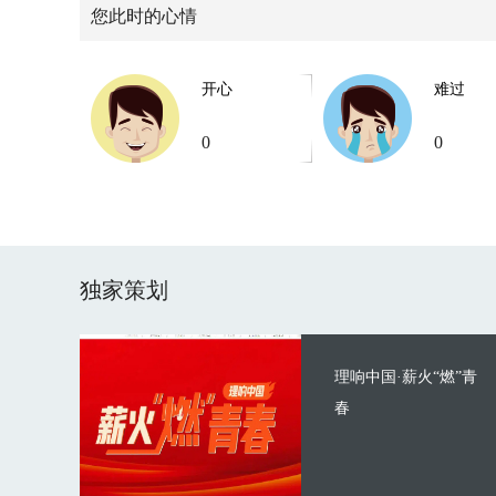
您此时的心情
开心
难过
0
0
独家策划
理响中国·薪火“燃”青
春