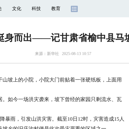
论
文化
科技
教育
挺身而出——记甘肃省榆中县马
来源：
新华社
2025-08-13 10:57
山坡上的小院，小院大门前贴着一张硬纸板，上面用
。如今一场洪灾袭来，坡下曾经的家园只剩流水、瓦
暴雨，引发山洪灾害。截至10日12时，灾害造成15人
县马坡乡的旧庄沟村便是此次受灾严重的区域之一。