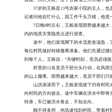
37岁的王栋是13号农家小院的主人，也
记者问他在忙什么，因工作千头万绪，他竟
7日晚8时左右，王栋发现雨势越来越大，
内的地质灾害隐患点进行巡查。
途中，他们发现脚下的水流愈发湍急，王
每位村民做好转移撤离准备。他们先通过微
到每个人。王栋说：“关键时刻，党员必须挺
村里的12名党员干部分头行动，在风雨交
的山上撤离。雨势越来越大，党员干部们只
山洪滚滚而下
，
王栋发现坡下仍有村民
向村民的方向驶去。途中车辆在洪水中即将
转身，车已被洪水卷走，不知去向。
顾不得多想，他迅速找到村民，带着村民