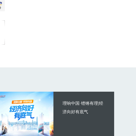
理响中国·铿锵有理|经
济向好有底气