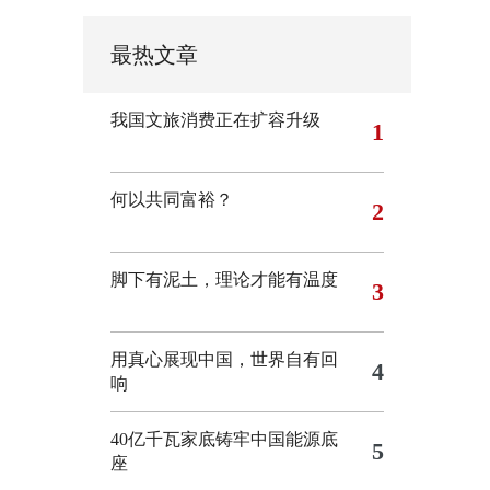
最热文章
我国文旅消费正在扩容升级
1
何以共同富裕？
2
脚下有泥土，理论才能有温度
3
用真心展现中国，世界自有回
4
响
40亿千瓦家底铸牢中国能源底
5
座