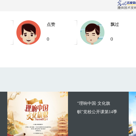
点赞
飘过
0
0
“理响中国·文化旗
帜”党校公开课第14季