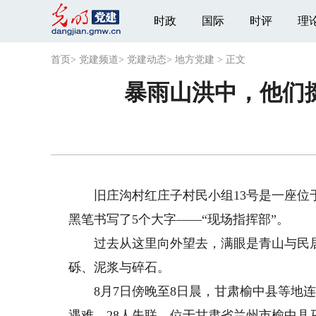
时政
国际
时评
理
首页
>
党建频道
>
党建动态
>
地方党建
>
正文
暴雨山洪中，他们
旧庄沟村红庄子村民小组13号是一座位于
黑笔书写了5个大字——“现场指挥部”。
过去从这里向外望去，满眼是青山与民居
砾、泥浆与碎石。
8月7日傍晚至8日晨，甘肃榆中县等地连降
遇难、28人失联。位于甘肃省兰州市榆中