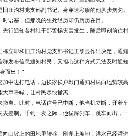
是旧庄沟村党支部副书记。身穿迷彩服的他脚步匆匆。
一时语塞，但那晚的生死经历却仍历历在目。
先行通知各村社干部警惕灾害发生，随后即刻前往村
栋立即和旧庄沟村党支部书记王黎显作出决定，通知
信群发布信息通知村民，又担心这种方式无法及时通知
身而出！”
加中边打电话，边挨家挨户敲门通知村民向地势较高
能大声呼喊，让村民尽快撤离。
未撤离。此时，电话信号已中断，他当机立断，开着车
失去控制。千钧一发之际，他猛踩刹车，跳车而出，一
向山坡上的田地里转移。刚爬上坡地，洪水已经灌进