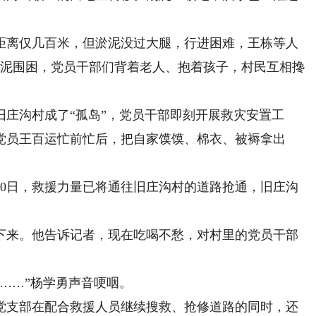
离仅几百米，但淤泥没过大腿，行进困难，王栋等人
淤泥围困，党员干部们背着老人、抱着孩子，村民互相搀
沟村成了“孤岛”，党员干部即刻开展救灾安置工
老党员王百运忙前忙后，把自家馍馍、棉衣、被褥拿出
日，救援力量已将通往旧庄沟村的道路抢通，旧庄沟
来。他告诉记者，现在吃喝不愁，对村里的党员干部
……”杨学勇声音哽咽。
支部在配合救援人员继续搜救、抢修道路的同时，还