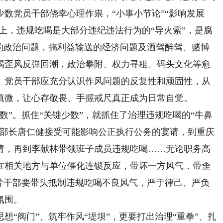
数党员干部侥幸心理作祟，“小事小节论”“影响发展
实上，违规吃喝是大部分违纪违法行为的“导火索”，是腐
伙的政治问题，搞利益输送的经济问题及酒驾醉驾、赌博
喝歪风反弹回潮，政治攀附、权力寻租、码头文化等愈
。党员干部应充分认识作风问题的反复性和顽固性，从
慎微，让心存敬畏、手握戒尺真正成为日常自觉。
”。抓住“关键少数”，就抓住了治理违规吃喝的“牛鼻
原部长唐仁健接受可能影响公正执行公务的宴请，到重庆
请，再到李献林带领班子成员违规吃喝……无论职务高
在相关地方与单位催化连锁反应，带坏一方风气，带歪
领导干部要带头抵制违规吃喝不良风气，严于律己、严负
氛围。
阀门”、筑牢作风“堤坝”，更要打出治理“重拳”、扎