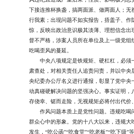
下接连推杯换盏，搞两面派、做两面人；无
行我素；出现问题不如实报告，捂盖子、作
惊，反映出政治意识极其淡薄、理想信念出
督不严格，涉案人员所在单位及上一级党组
吃喝歪风的蔓延。
中央八项规定是铁规矩、硬杠杠，必须一
肃查处，对相关责任人追责问责，并以中央
央纪委办公厅名义进行通报，彰显了党中央
动真碰硬解决问题的坚强决心。事实证明，
存侥幸、铤而走险，无视规矩必将付出代价
作风问题本质上是党性问题。违规吃喝问
群众心中的形象。党的十八大以来，违规大
发生，“吃公函”“吃食堂”“吃老板”“吃下