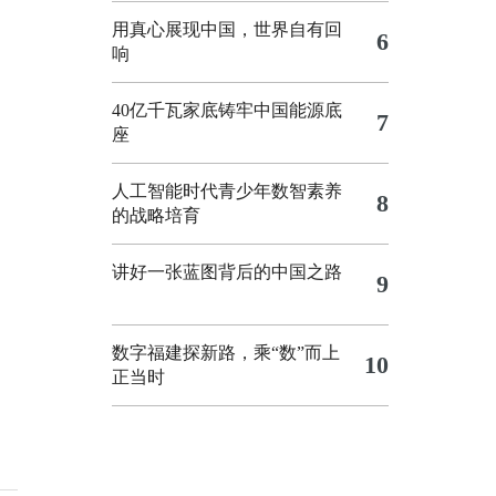
用真心展现中国，世界自有回
6
响
40亿千瓦家底铸牢中国能源底
7
座
人工智能时代青少年数智素养
8
的战略培育
讲好一张蓝图背后的中国之路
9
数字福建探新路，乘“数”而上
10
正当时