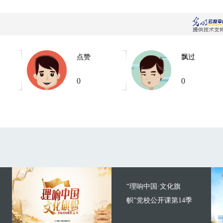
点赞
飘过
0
0
“理响中国·文化旗
帜”党校公开课第14季