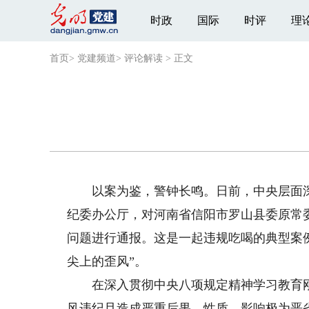
时政
国际
时评
理
首页
>
党建频道
>
评论解读
>
正文
以案为鉴，警钟长鸣。日前，中央层面深
纪委办公厅，对河南省信阳市罗山县委原常
问题进行通报。这是一起违规吃喝的典型案
尖上的歪风”。
在深入贯彻中央八项规定精神学习教育刚
风违纪且造成严重后果，性质、影响极为恶