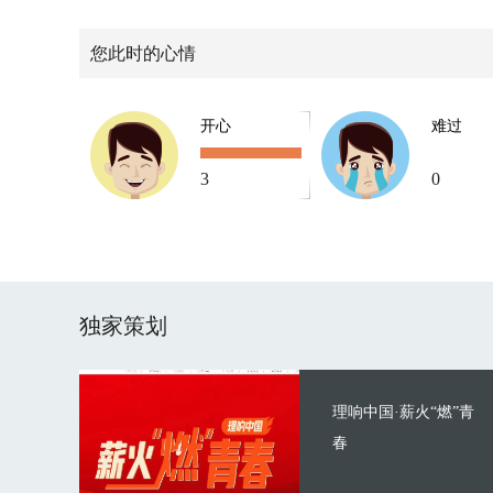
您此时的心情
开心
难过
3
0
独家策划
理响中国·薪火“燃”青
春