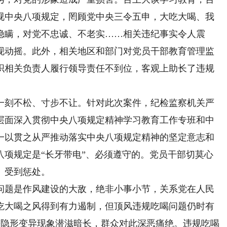
视中央八项规定，罔顾党中央三令五申，大吃大喝、我
隐瞒，对党不忠诚、不老实……相关违纪事实令人震
现动摇。此外，相关地区和部门对党员干部教育管理监
织相关负责人履行领导责任不到位，客观上助长了违规
刻不松、寸步不让。针对此次案件，纪检监察机关严
层面深入贯彻中央八项规定精神学习教育工作专班和中
一以贯之从严推动落实中央八项规定精神的坚定意志和
八项规定是“长牙带电”、必须遵守的。党员干部切莫心
、受到惩处。
题是作风建设的大敌，绝非小事小节，关系党在人民
吃大喝之风得到有力遏制，但顶风违规吃喝问题仍时有
级”等隐形变异现象潜滋暗长，群众对此深恶痛绝。违规吃喝