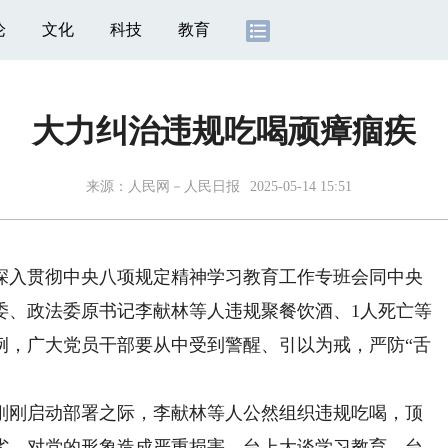
论
文化
科技
教育
大力纠治违规吃喝顽瘴痼疾
来源：
人民网－人民日报
2025-05-14 15:51
入贯彻中央八项规定精神学习教育工作专班会同中央
委、政法委原书记李献林等人违规聚餐饮酒、1人死亡等
例，广大党员干部要从中受到警醒、引以为戒，严防“舌
刚启动部署之际，李献林等人公然组织违规吃喝，顶
劣，对党的形象造成严重损害。台上大谈学习教育，台