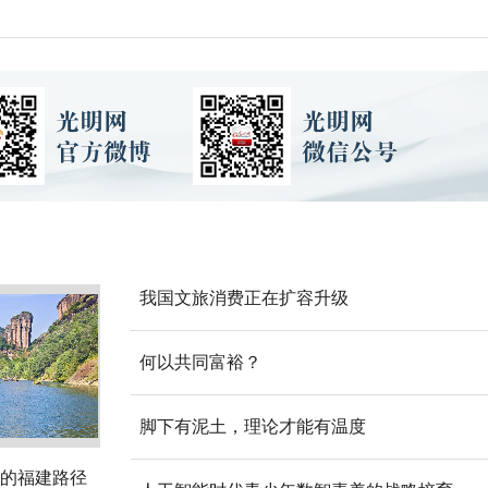
我国文旅消费正在扩容升级
何以共同富裕？
脚下有泥土，理论才能有温度
的福建路径