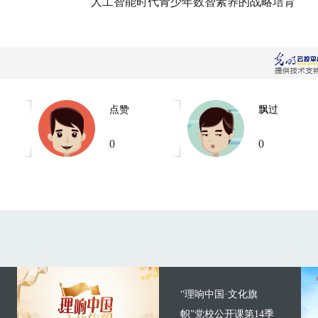
人工智能时代青少年数智素养的战略培育
点赞
飘过
0
0
“理响中国·文化旗
帜”党校公开课第14季