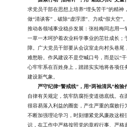
求党员干部在思想上培养“埋头苦干”的精神，
做“清谈客”，破除“虚浮漂”、力戒“假大空
推动各领域事业稳步发展：张桂梅同志用一
一草一木呵护着农业科学事业的茁壮成长；
障。广大党员干部要从会议室走向村头巷尾
难愁盼。作风建设不是空喊口号，而是以“
心牢牢系在百姓身上，踏踏实实地将各项任
建设新气象。
严守纪律“警戒线”，用“两袖清风”检验
自律有关规定，筑牢防腐拒变道德底线。在
很容易落入利益的圈套，产生严重的腐败行
不断加强理论学习，时刻绷紧党风廉政这根
识，在工作中严格按照党的章程行事、严格