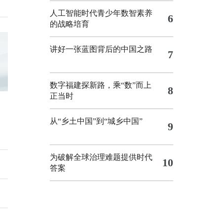
人工智能时代青少年数智素养
6
的战略培育
讲好一张蓝图背后的中国之路
7
数字福建探新路，乘“数”而上
8
正当时
从“乡土中国”到“城乡中国”
9
为破解全球治理难题提供时代
10
答案