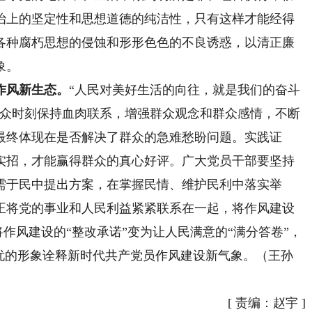
治上的坚定性和思想道德的纯洁性，只有这样才能经得
各种腐朽思想的侵蚀和形形色色的不良诱惑，以清正廉
象。
作风新生态。
“人民对美好生活的向往，就是我们的奋斗
群众时刻保持血肉联系，增强群众观念和群众感情，不断
最终体现在是否解决了群众的急难愁盼问题。实践证
实招，才能赢得群众的真心好评。广大党员干部要坚持
需于民中提出方案，在掌握民情、维护民利中落实举
正将党的事业和人民利益紧紧联系在一起，将作风建设
将作风建设的“整改承诺”变为让人民满意的“满分答卷”，
解忧的形象诠释新时代共产党员作风建设新气象。（王孙
[
责编：赵宇
]