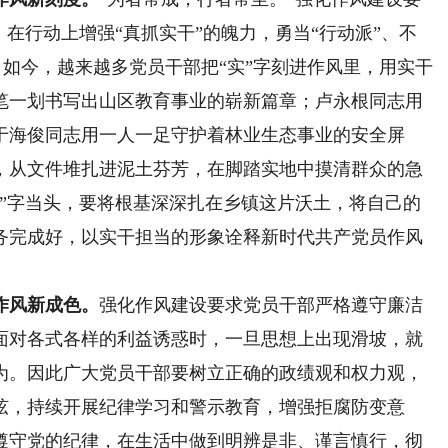
在行动上增强“真抓实干”的魄力，勇当“行动派”、不
”。如今，越来越多党员干部把“实”字刻进作风里，用实干
笔一划书写出山区教育事业的崭新篇章；卢永根同志用
于海俊同志用一人一足守护着林业生态事业的安全屏
，从文件堆扎进泥土芬芳，在脚踏实地中摸清群众的急
干”字当头，要将根基深深扎在乡镇这片沃土，将自己的
务完成好，以实干担当的形象诠释新时代共产党员作风
作风新成色。
强化作风建设要求党员干部严格遵守廉洁
面对各式各样的利益诱惑时，一旦思想上出现滑坡，就
为。因此广大党员干部要树立正确的政绩观和权力观，
弦，持续开展纪律学习和警示教育，增强拒腐防变意
遵守党的纪律，在生活中做到明辨是非、谨言慎行，彻