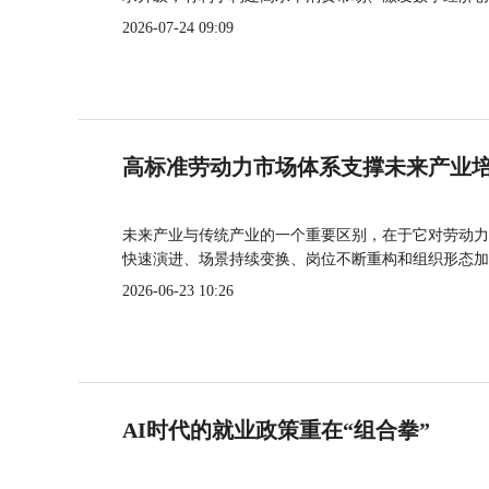
2026-07-24 09:09
高标准劳动力市场体系支撑未来产业
未来产业与传统产业的一个重要区别，在于它对劳动力
快速演进、场景持续变换、岗位不断重构和组织形态加
2026-06-23 10:26
AI时代的就业政策重在“组合拳”