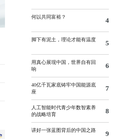
何以共同富裕？
4
脚下有泥土，理论才能有温度
5
用真心展现中国，世界自有回
6
响
40亿千瓦家底铸牢中国能源底
7
座
人工智能时代青少年数智素养
8
的战略培育
讲好一张蓝图背后的中国之路
9