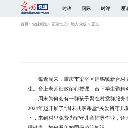
时政
国际
时评
理
首页
>
党建频道
>
党建动态
>
地方党建
>
正文
每逢周末，重庆市梁平区屏锦镇新合村党群
生。台上老师细致耐心授课，台下学生聚精
周末为何会有一群孩子聚在村党群服务中
2024年起开展了“周末共享课堂”关爱留
下，来到村里免费为留守儿童辅导作业，还
理健康、如何避免校园霸凌等知识。