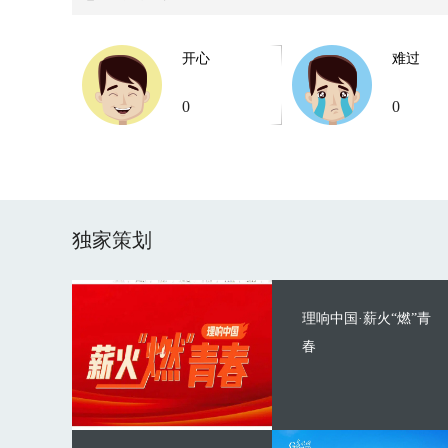
开心
难过
0
0
独家策划
理响中国·薪火“燃”青
春