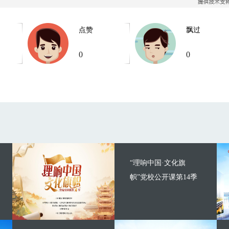
点赞
飘过
0
0
“理响中国·文化旗
帜”党校公开课第14季