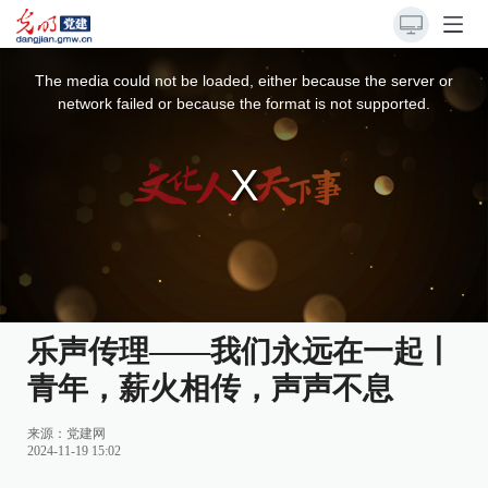
This
is
a
The media could not be loaded, either because the server or
modal
window.
network failed or because the format is not supported.
乐声传理——我们永远在一起丨
青年，薪火相传，声声不息
来源：
党建网
2024-11-19 15:02